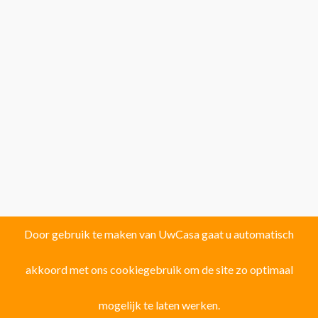
Door gebruik te maken van UwCasa gaat u automatisch
akkoord met ons cookiegebruik om de site zo optimaal
Vind uw droomhuis in één van de volgende
121 locaties!
mogelijk te laten werken.
Provincie ALICANTE: