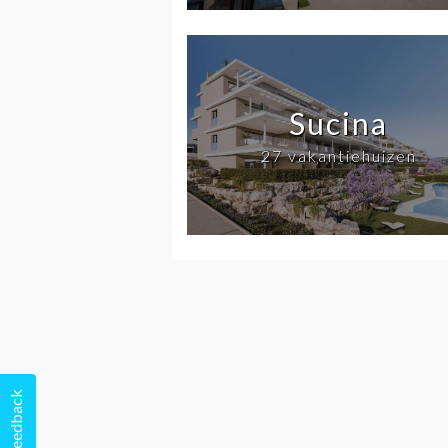
Sucina
27 vakantiehuizen
Feedback