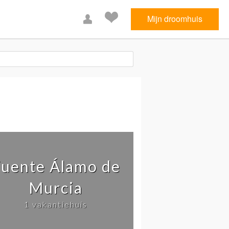
Mijn droomhuis
uente Álamo de
Murcia
1 vakantiehuis