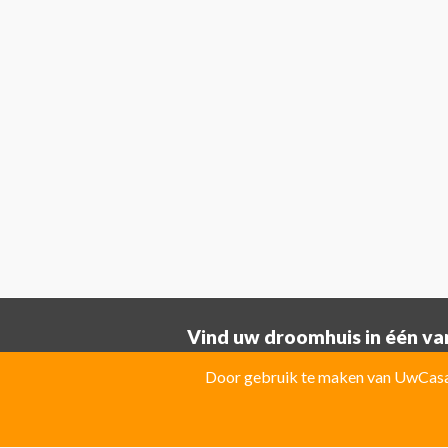
Vind uw droomhuis in één van
Provincie ALICANTE:
Door gebruik te maken van UwCasa 
Albatera
Albir
Algorfa
Almoradi
El Campello
El Carmoli
Elche
Fin
Jacarilla Hurchillo
Javea
La Marin