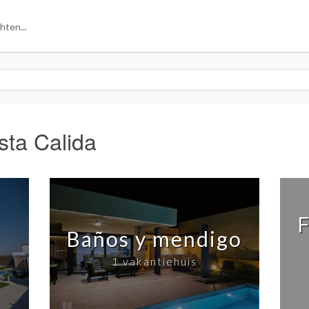
sta Calida
F
Baños y mendigo
1 vakantiehuis