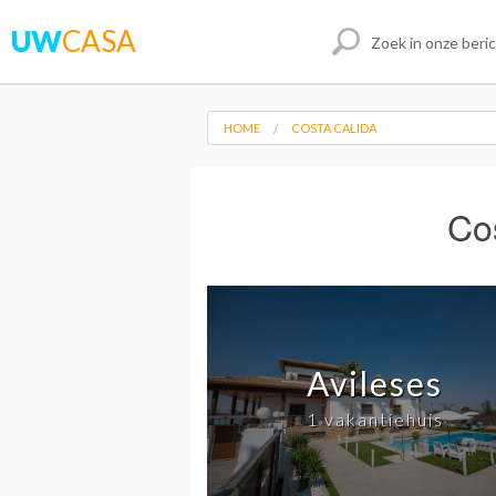
UW
CASA
HOME
COSTA CALIDA
Co
Avileses
1 vakantiehuis