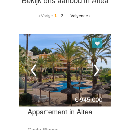
« Vorige
1
2
Volgende »
€
945.000
Appartement in Altea
Costa Blanca