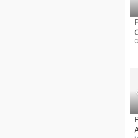
P
C
P
A