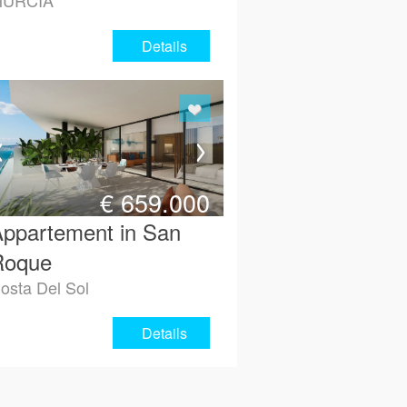
URCIA
Details
€
659.000
ppartement in San
Roque
osta Del Sol
Details