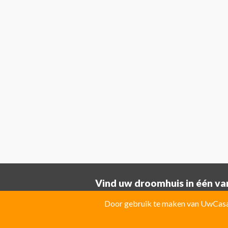
Vind uw droomhuis in één van
Provincie ALICANTE:
Door gebruik te maken van UwCasa 
Albatera
Albir
Algorfa
Almoradi
El Campello
El Carmoli
Elche
Fin