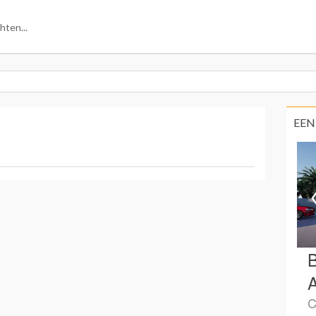
EEN
B
A
C