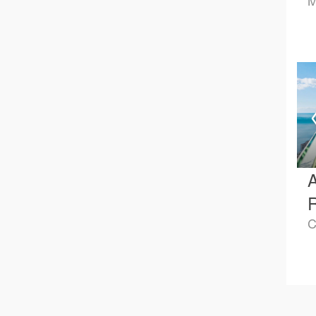
M
A
C