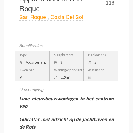
118
Roque
San Roque
,
Costa Del Sol
Specificaties
Type
Slaapkamers
Badkamers
Appartement
3
2
Zwembad
Woningoppervlakte
Afstanden
2
115 m
Omschrijving
Luxe nieuwbouwwoningen in het centrum
van
Gibraltar met uitzicht op de jachthaven en
de Rots