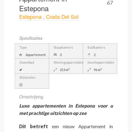
67
Estepona
Estepona
,
Costa Del Sol
Specificaties
Type
Slaapkamers
Badkamers
Appartement
3
2
Zwembad
Woningoppervlakte
Kaveloppervlakte
2
2
213 m
96 m
Afstanden
Omschrijving
Luxe appartementen in Estepona voor u
met prachtige uitzichten op zee
Dit betreft
een nieuw Appartement in