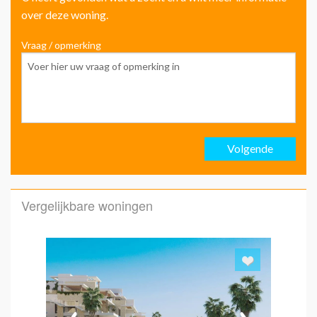
over deze woning.
Vraag / opmerking
Voo
Ach
Volgende
Emai
Vergelijkbare woningen
Emai
Hoe 