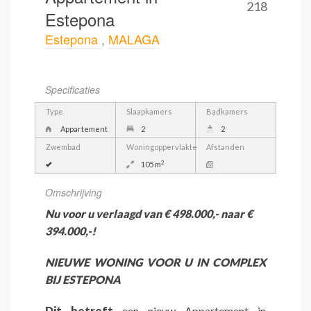
218
Estepona
Estepona
,
MALAGA
Specificaties
Type
Slaapkamers
Badkamers
Appartement
2
2
Zwembad
Woningoppervlakte
Afstanden
2
105 m
Omschrijving
Nu voor u verlaagd van € 498.000,- naar €
394.000,-!
NIEUWE WONING VOOR U IN COMPLEX
BIJ ESTEPONA
Dit betreft
een nieuw Appartement in