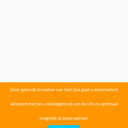
Door gebruik te maken van UwCasa gaat u automatisch
akkoord met ons cookiegebruik om de site zo optimaal
Vind uw droomhuis in één van de volgende
121 locaties!
mogelijk te laten werken.
Provincie ALICANTE: