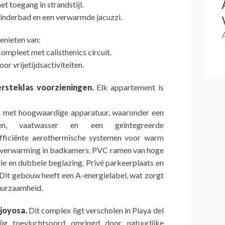
t toegang in strandstijl.
nderbad en een verwarmde jacuzzi.
enieten van:
ompleet met calisthenics circuit.
or vrijetijdsactiviteiten.
steklas voorzieningen.
Elk appartement is
en met hoogwaardige apparatuur, waaronder een
ven, vaatwasser en een geïntegreerde
efficiënte aerothermische systemen voor warm
erverwarming in badkamers. PVC ramen van hoge
tie en dubbele beglazing. Privé parkeerplaats en
Dit gebouw heeft een A-energielabel, wat zorgt
duurzaamheid.
ajoyosa.
Dit complex ligt verscholen in Playa del
ig toevluchtsoord omringd door natuurlijke