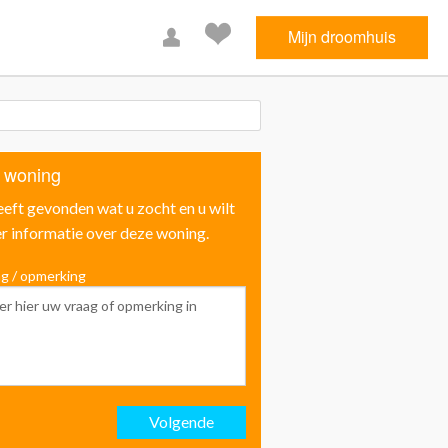
Mijn droomhuis
 woning
eeft gevonden wat u zocht en u wilt
r informatie over deze woning.
g / opmerking
Voornaam
Achternaam
Volgende
Email