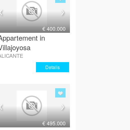
€
400.000
Appartement in
Villajoyosa
ALICANTE
Details
€
495.000