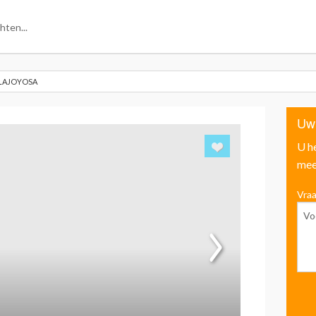
LLAJOYOSA
Uw
U h
mee
Vraa