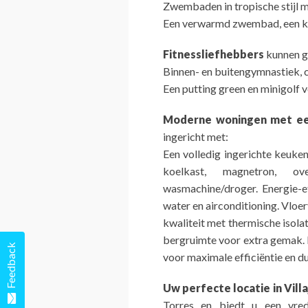
Zwembaden in tropische stijl me
Een verwarmd zwembad, een ki
Fitnessliefhebbers
kunnen g
Binnen- en buitengymnastiek, c
Een putting green en minigolf vo
Moderne woningen met eer
ingericht met:
Een volledig ingerichte keuk
koelkast, magnetron, o
wasmachine/droger. Energie-
water en airconditioning. Vlo
kwaliteit met thermische isola
bergruimte voor extra gemak. 
Feedback
voor maximale efficiëntie en 
Uw perfecte locatie in Vill
Torres en biedt u een vred