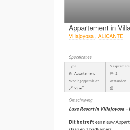
Appartement in Vill
Villajoyosa
,
ALICANTE
Specificaties
Type
Slaapkamers
Appartement
2
Woningoppervlakte
Afstanden
2
95 m
Omschrijving
Luxe Resort in Villajoyosa – 
Dit betreft
een nieuw Appart
slaap en 2 badkamers.