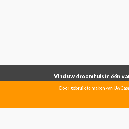
Vind uw droomhuis in één van
Provincie ALICANTE:
Door gebruik te maken van UwCasa 
Albatera
Albir
Algorfa
Almoradi
El Campello
El Carmoli
Elche
Fin
Jacarilla Hurchillo
Javea
La Marin
Pilar de la Horadada
Pinoso
Polo
Provincie Costa Blanca:
Benitachell
CATRAL
Ciudad Que