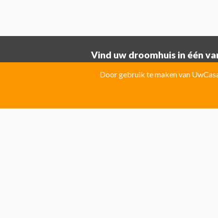
Vind uw droomhuis in één van
Provincie ALICANTE:
Door gebruik te maken van UwCasa 
Albatera
Albir
Algorfa
Almoradi
El Campello
El Carmoli
Elche
Fin
Jacarilla Hurchillo
Javea
La Marin
Pilar de la Horadada
Pinoso
Polo
Provincie Costa Blanca:
Benitachell
CATRAL
Ciudad Que
Las Colinas Golf Resort
Monforte 
Torremanzanas
Provincie Costa Calida:
Avileses
Baños y mendigo
Fuente
Provincie Costa Del Sol:
Algarrobo
Almogia
Álora
Arcos 