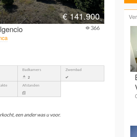
€
141.900
Ver
lgencio
366
nca
Badkamers
Zwembad
2
lakte
Afstanden
rkocht, een ander was u voor.