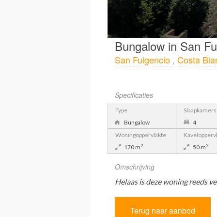
Bungalow in San Fu
San Fulgencio
,
Costa Bla
Specificaties
Type
Slaapkamers
Bungalow
4
Woningoppervlakte
Kavelopperv
2
2
170 m
50 m
Omschrijving
Helaas is deze woning reeds ve
Terug naar aanbod