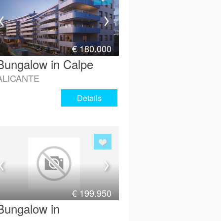
€
180.000
Bungalow in Calpe
ALICANTE
Details
€
199.950
Bungalow in