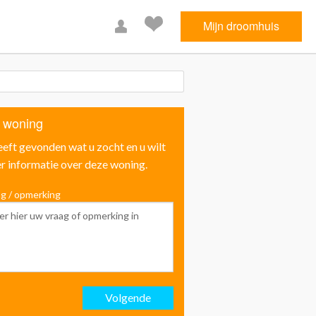
Mijn droomhuis
 woning
eeft gevonden wat u zocht en u wilt
r informatie over deze woning.
g / opmerking
Voornaam
Achternaam
Volgende
Email