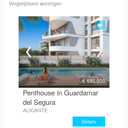
Vergelijkbare woningen
Emai
Hoe 
€
550.000
Penthouse in Guardamar
del Segura
ALICANTE
Details