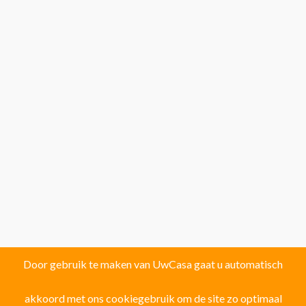
Door gebruik te maken van UwCasa gaat u automatisch
akkoord met ons cookiegebruik om de site zo optimaal
Vind uw droomhuis in één van de volgende