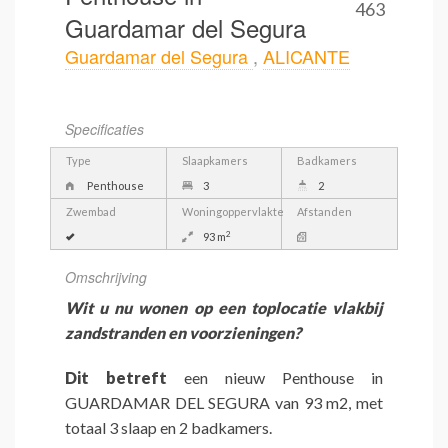
463
Guardamar del Segura
Guardamar del Segura
,
ALICANTE
Specificaties
Type
Slaapkamers
Badkamers
Penthouse
3
2
Zwembad
Woningoppervlakte
Afstanden
2
93 m
Omschrijving
Wit u nu wonen op een toplocatie vlakbij
zandstranden en voorzieningen?
Dit betreft
een nieuw Penthouse in
GUARDAMAR DEL SEGURA van 93 m2, met
totaal 3 slaap en 2 badkamers.