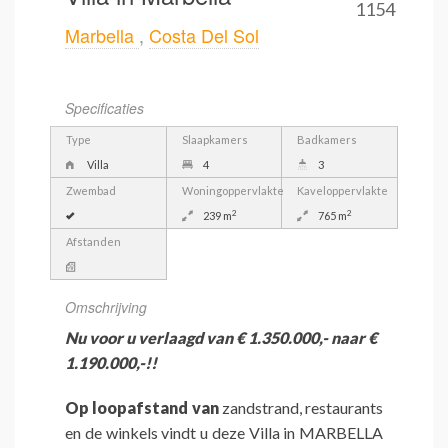
1154
Marbella
,
Costa Del Sol
Specificaties
Type
Slaapkamers
Badkamers
Villa
4
3
Zwembad
Woningoppervlakte
Kaveloppervlakte
2
2
239 m
765 m
Afstanden
Omschrijving
Nu voor u verlaagd van € 1.350.000,- naar €
1.190.000,-!!
Op loopafstand van
zandstrand, restaurants
en de winkels vindt u deze Villa in MARBELLA