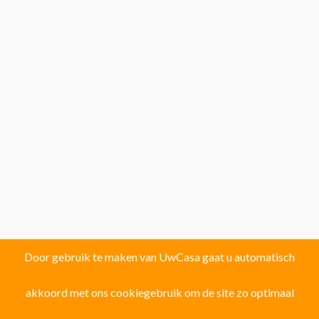
Door gebruik te maken van UwCasa gaat u automatisch
akkoord met ons cookiegebruik om de site zo optimaal
Vind uw droomhuis in één van de volgende