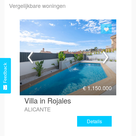
Vergelijkbare woningen
Emai
Hoe 
Feedback
€
1.150.000
Villa in Rojales
ALICANTE
Details