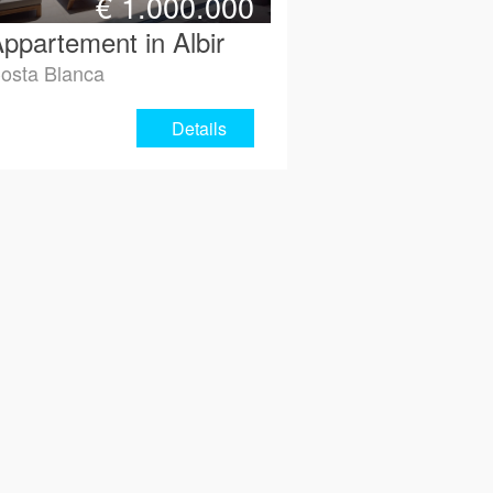
€
1.000.000
ppartement in Albir
osta Blanca
Details