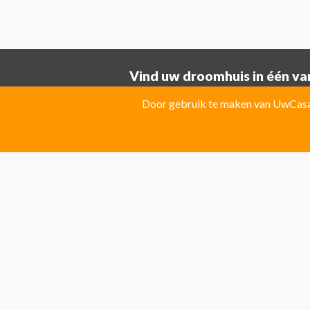
Vind uw droomhuis in één van
Provincie ALICANTE:
Door gebruik te maken van UwCasa 
Albatera
Albir
Algorfa
Almoradi
El Campello
El Carmoli
Elche
Fin
Jacarilla Hurchillo
Javea
La Marin
Pilar de la Horadada
Pinoso
Polo
Provincie Costa Blanca:
Benitachell
CATRAL
Ciudad Que
Las Colinas Golf Resort
Monforte 
Torremanzanas
Provincie Costa Calida:
Avileses
Baños y mendigo
Fuente
Provincie Costa Del Sol:
Algarrobo
Almogia
Álora
Arcos 