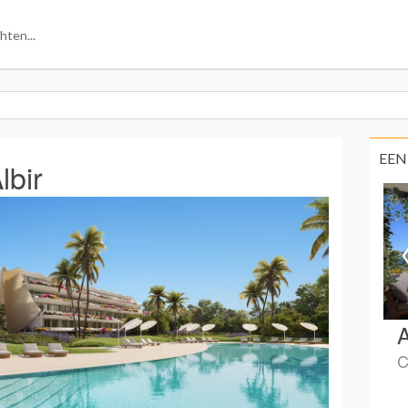
EEN
lbir
A
C