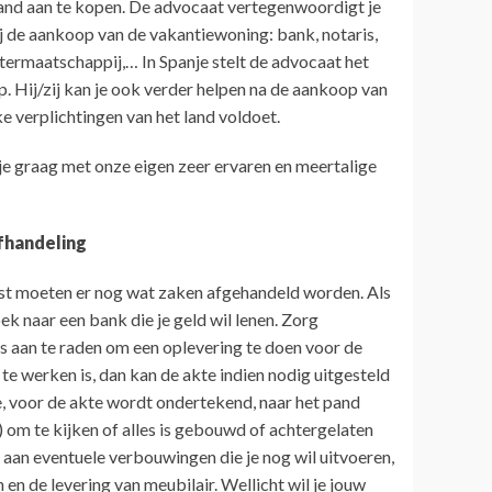
 pand aan te kopen. De advocaat vertegenwoordigt je
bij de aankoop van de vakantiewoning: bank, notaris,
watermaatschappij,… In Spanje stelt de advocaat het
. Hij/zij kan je ook verder helpen na de aankoop van
ke verplichtingen van het land voldoet.
je graag met onze eigen zeer ervaren en meertalige
afhandeling
t moeten er nog wat zaken afgehandeld worden. Als
oek naar een bank die je geld wil lenen. Zorg
is aan te raden om een oplevering te doen voor de
f te werken is, dan kan de akte indien nodig uitgesteld
e, voor de akte wordt ondertekend, naar het pand
n) om te kijken of alles is gebouwd of achtergelaten
aan eventuele verbouwingen die je nog wil uitvoeren,
 en de levering van meubilair. Wellicht wil je jouw