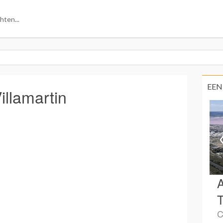
EEN
illamartin
A
T
C