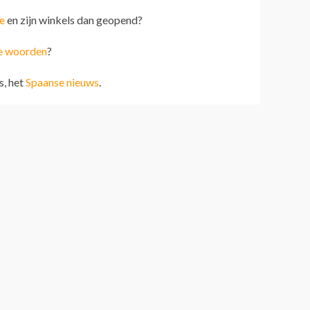
e
en zijn winkels dan geopend?
e woorden
?
s, het
Spaanse nieuws
.