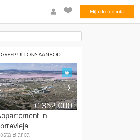
Mijn droomhuis
 GREEP UIT ONS AANBOD
€
352.000
ppartement in
orrevieja
osta Blanca