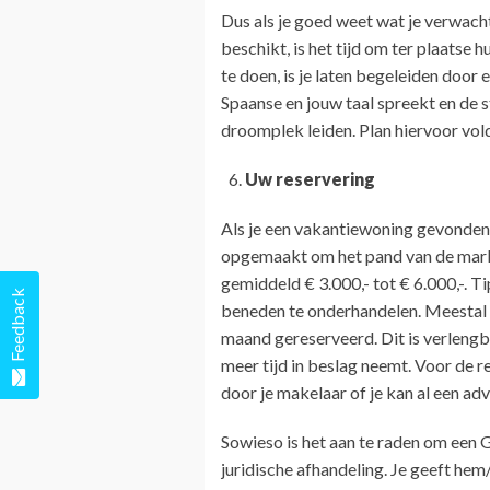
Dus als je goed weet wat je verwacht
beschikt, is het tijd om ter plaatse 
te doen, is je laten begeleiden door
Spaanse en jouw taal spreekt en de s
droomplek leiden. Plan hiervoor vold
Uw reservering
Als je een vakantiewoning gevonden
opgemaakt om het pand van de markt
gemiddeld € 3.000,- tot € 6.000,-. T
Feedback
beneden te onderhandelen. Meestal l
maand gereserveerd. Dit is verleng
meer tijd in beslag neemt. Voor de r
door je makelaar of je kan al een ad
Sowieso is het aan te raden om een G
juridische afhandeling. Je geeft he